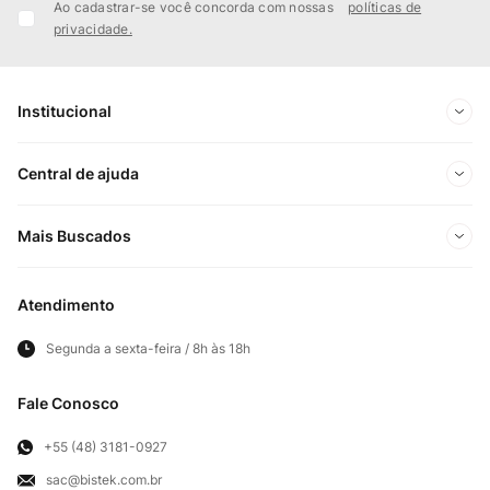
Ao cadastrar-se você concorda com nossas
políticas de
privacidade.
Institucional
Sobre Nós
Central de ajuda
Nossas Lojas
Minha conta
Mais Buscados
Trabalhe conosco
Meus pedidos
Ofertas Exclusivas do Site
Privacidade e Segurança
Atendimento
Acompanhe seu pedido
Importados
Panfletos lojas físicas
Segunda a sexta-feira / 8h às 18h
Frete e Entregas
Cortes Britânicos
Clube Bistek
Troca e Devoluções
Fale Conosco
Para Empresas
Televendas
Exercício de Direito
+55 (48) 3181-0927
sac@bistek.com.br
Fale Conosco