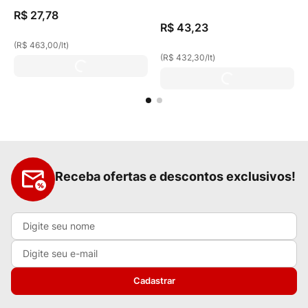
Fragrance Caixa 100ml
R$
27
,
78
R$
43
,
23
(
R$ 463,00
/
lt
)
(
R$ 432,30
/
lt
)
Receba ofertas e descontos exclusivos!
Cadastrar