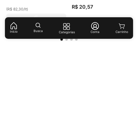
Econômica
R$
20
,
57
(
R$ 82,30
/
lt
)
(
R$ 51,43
/
lt
)
Busca
Início
Conta
Categorias
Receba ofertas e descontos exclusivos!
Cadastrar
Ao cadastrar-se você concorda com nossas
políticas de