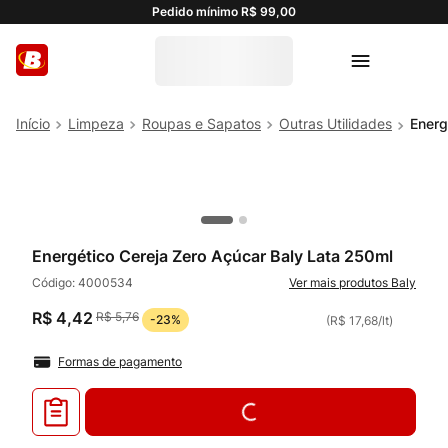
Pedido mínimo R$ 99,00
Limpeza
Roupas e Sapatos
Outras Utilidades
Energ
Energético Cereja Zero Açúcar Baly Lata 250ml
Código:
4000534
Baly
R$
4
,
42
R$
5
,
76
-
23%
(
R$ 17,68
/
lt
)
Formas de pagamento