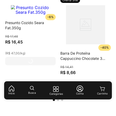
Oferta Site
-
6%
Presunto Cozido Seara
Fat.350g
R$
17
,
48
R$
16
,
45
-
40%
Barra De Proteína
(
R$ 47,00
/
kg
)
Cappuccino Chocolate 3
Corações Pacote 50g
R$
14
,
41
R$
8
,
66
(
R$ 173,20
/
kg
)
Busca
Início
Conta
Categorias