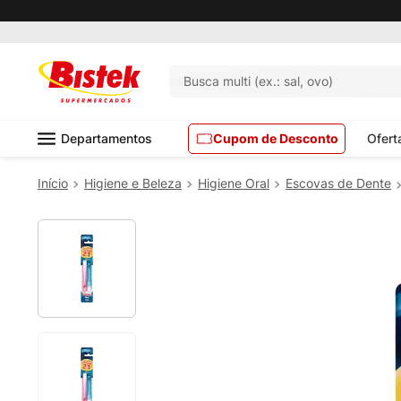
Busca multi (ex.: sal, ovo)
Departamentos
Cupom de Desconto
Ofert
Higiene e Beleza
Higiene Oral
Escovas de Dente