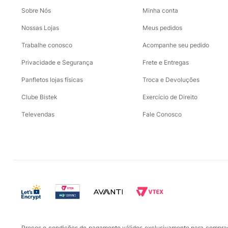
Sobre Nós
Minha conta
Nossas Lojas
Meus pedidos
Trabalhe conosco
Acompanhe seu pedido
Privacidade e Segurança
Frete e Entregas
Panfletos lojas físicas
Troca e Devoluções
Clube Bistek
Exercício de Direito
Televendas
Fale Conosco
Preços e condições de pagamento válidos exclusivamente para compras r