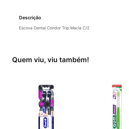
Descrição
Escova Dental Condor Trip Macia C/2
Quem viu, viu também!