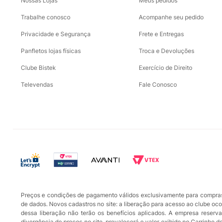
Nossas Lojas
Meus pedidos
Trabalhe conosco
Acompanhe seu pedido
Privacidade e Segurança
Frete e Entregas
Panfletos lojas físicas
Troca e Devoluções
Clube Bistek
Exercício de Direito
Televendas
Fale Conosco
Preços e condições de pagamento válidos exclusivamente para compras r
de dados. Novos cadastros no site: a liberação para acesso ao clube oc
dessa liberação não terão os benefícios aplicados. A empresa reserva-
divergência de preços no site, prevalecerá o valor exibido no Carrinho 