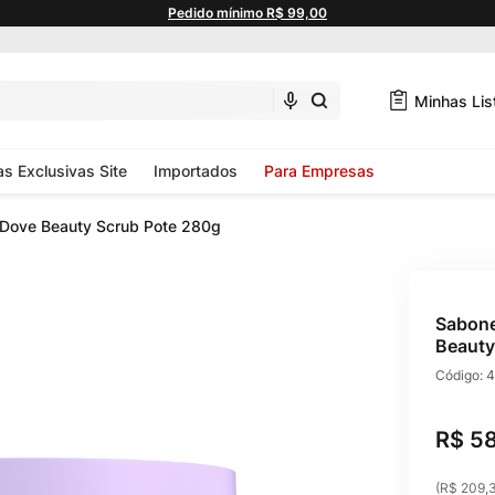
Pedido mínimo R$ 99,00
Minhas Lis
as Exclusivas Site
Importados
Para Empresas
s Dove Beauty Scrub Pote 280g
Sabone
Beauty
Código:
4
R$
5
(
R$ 209,