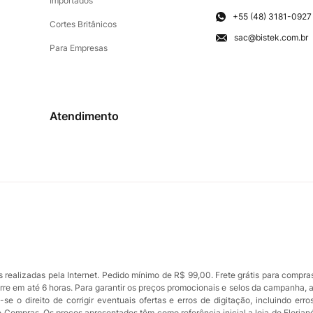
Importados
+55 (48) 3181-0927
Cortes Britânicos
sac@bistek.com.br
Para Empresas
Atendimento
ealizadas pela Internet. Pedido mínimo de R$ 99,00. Frete grátis para compra
orre em até 6 horas. Para garantir os preços promocionais e selos da campanha, 
se o direito de corrigir eventuais ofertas e erros de digitação, incluindo err
de Compras. Os preços apresentados têm como referência inicial a loja de Florian