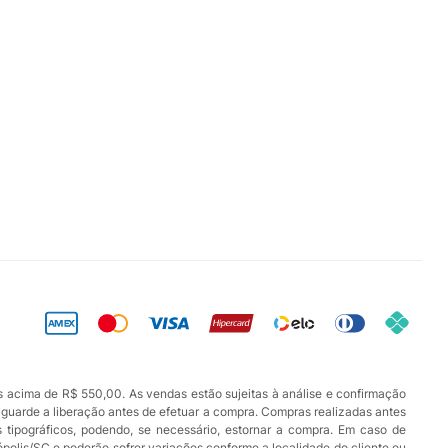
s acima de R$ 550,00. As vendas estão sujeitas à análise e confirmação
aguarde a liberação antes de efetuar a compra. Compras realizadas antes
os tipográficos, podendo, se necessário, estornar a compra. Em caso de
ópolis/SC e poderão sofrer variações conforme a localidade do cliente ou