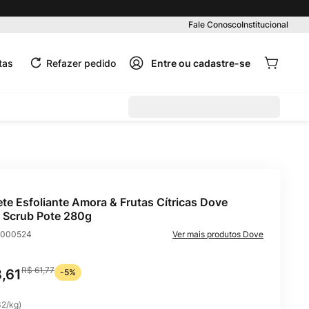
Pedido mínimo R$ 99,00
Fale Conosco
Institucional
tas
Refazer pedido
te Esfoliante Amora & Frutas Cítricas Dove
 Scrub Pote 280g
000524
Dove
R$
61
,
77
8
,
61
-
5%
32
/
kg
)