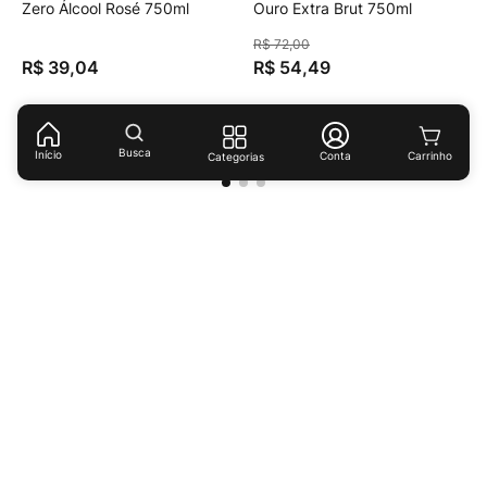
Zero Álcool Rosé 750ml
Ouro Extra Brut 750ml
R$
72
,
00
R$
39
,
04
R$
54
,
49
(
R$ 52,05
/
lt
)
(
R$ 72,65
/
lt
)
Busca
Início
Conta
Categorias
Receba ofertas e descontos exclusivos!
Cadastrar