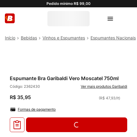
Pedido mínimo R$ 99,00
Bebidas
Vinhos e Espumantes
Espumantes Nacionais
Espumante Bra Garibaldi Vero Moscatel 750ml
Código:
2362430
Garibaldi
R$
35
,
95
(
R$ 47,93
/
lt
)
Formas de pagamento