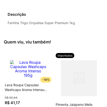
Descrição
Farinha Trigo Orquídea Super Premium 1kg
Quem viu, viu também!
Importados
-
18%
Lava Roupa Capsulas
Washcaps Aroma Intenso
195g
R$
50
,
44
R$
41
,
17
Pimenta Jalapeno Melis