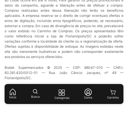
ao clube ocorre em até 6 horas. Para garantir os preços promocionais e
selos da campanha, aguarde a liberação antes de efetuar a compra.
Compras realizadas antes dessa liberação não terão os benefícios
aplicados. A empresa reserva-se o direito de corrigir eventuais ofertas e
erros de digitação, incluindo erros tipográficos, podendo, se necessário,
estornar a compra. Em caso de divergência de preços no site, prevalecerá
o valor exibido no Carrinho de Compras. Os preços apresentados têm
como referência inicial a loja de Florianópolis/SC e poderão sofrer
variações conforme a localidade do cliente ou a regionalização da oferta.
Ofertas sujeitas à disponibilidade de estoque. As imagens exibidas neste
site são meramente ilustrativas e podem não corresponder exatamente
aos produtos ou serviços oferecidos.
Bistek Supermercados © 2025 — CEP: 88047-010 — CNPJ:
83.261.420/0012-01 — Rua João Câncio Jacques, nº 49 —
Florianópolis/SC.
Busca
Início
Conta
Categorias