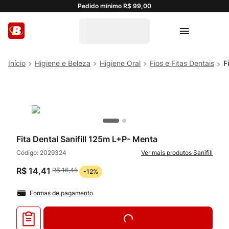
Pedido mínimo R$ 99,00
Higiene e Beleza
Higiene Oral
Fios e Fitas Dentais
F
Fita Dental Sanifill 125m L+P- Menta
Código:
2029324
Sanifill
R$
14
,
41
R$
16
,
45
-
12%
Formas de pagamento