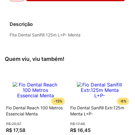
Descrição
Fita Dental Sanifill 125m L+P- Menta
Quem viu, viu também!
-
15%
-
6%
Fio Dental Reach 100 Metros
Fio Dental Sanifill Extr.125m
Essencial Menta
Menta L+P-
R$
20
,
57
R$
17
,
48
R$
17
,
58
R$
16
,
45