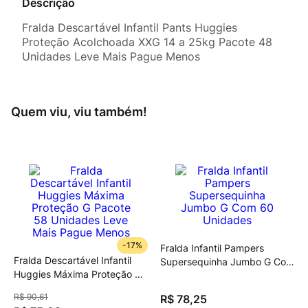
Descrição
Fralda Descartável Infantil Pants Huggies
Proteção Acolchoada XXG 14 a 25kg Pacote 48
Unidades Leve Mais Pague Menos
Quem viu, viu também!
-
17%
Fralda Infantil Pampers
Fralda Descartável Infantil
Supersequinha Jumbo G Com
Huggies Máxima Proteção G
60 Unidades
Pacote 58 Unidades Leve
R$
90
,
61
R$
78
,
25
Mais Pague Menos