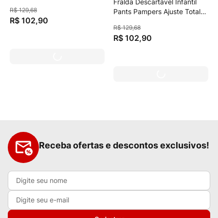
Fralda Descartável Infantil
Unidades
R$
129
,
68
Pants Pampers Ajuste Total
R$
102
,
90
Xg Pacote 66 Unidades
R$
129
,
68
R$
102
,
90
Receba ofertas e descontos exclusivos!