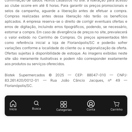
confirmação de dados. Novos cadastros no site: a liberação para acesso
ao clube ocorre em até 6 horas. Para garantir os preços promocionais e
selos da campanha, aguarde a liberação antes de efetuar a compra.
Compras realizadas antes dessa liberação não terão os benefícios
aplicados. A empresa reserva-se o direito de corrigir eventuais ofertas e
erros de digitação, incluindo erros tipográficos, podendo, se necessário,
estornar a compra. Em caso de divergência de preços no site, prevalecerá
o valor exibido no Carrinho de Compras. Os preços apresentados têm
como referência inicial a loja de Florianópolis/SC e poderão sofrer
variações conforme a localidade do cliente ou a regionalização da oferta.
Ofertas sujeitas à disponibilidade de estoque. As imagens exibidas neste
site são meramente ilustrativas e podem não corresponder exatamente
aos produtos ou serviços oferecidos.
Bistek Supermercados © 2025 — CEP: 88047-010 — CNPJ:
83.261.420/0012-01 — Rua João Câncio Jacques, nº 49 —
Florianópolis/SC.
Busca
Início
Conta
Categorias