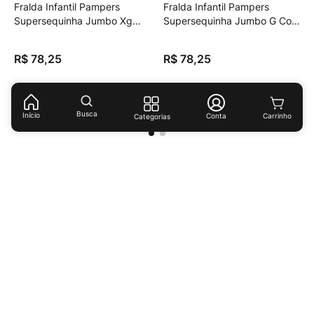
Fralda Infantil Pampers
Fralda Infantil Pampers
Supersequinha Jumbo Xg
Supersequinha Jumbo G Com
Com 56 Unidades
60 Unidades
R$
78
,
25
R$
78
,
25
Busca
Início
Conta
Categorias
Receba ofertas e descontos exclusivos!