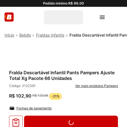
Pedido mínimo R$ 99,00
Bebês
Fraldas Infantis
Fralda Descartável Infantil P
Fralda Descartável Infantil Pants Pampers Ajuste
Total Xg Pacote 66 Unidades
Código:
2122391
Pampers
R$
102
,
90
R$
129
,
68
-
21%
Formas de pagamento