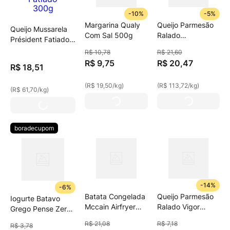
-
10%
-
5%
Margarina Qualy
Queijo Parmesão
Queijo Mussarela
Com Sal 500g
Ralado
Président Fatiado
Embalagem 180g
300g
R$
10
,
78
R$
21
,
60
R$
9
,
75
R$
20
,
47
R$
18
,
51
(
R$ 19,50
/
kg
)
(
R$ 113,72
/
kg
)
(
R$ 61,70
/
kg
)
boradecupom
-
14%
-
6%
Batata Congelada
Queijo Parmesão
Iogurte Batavo
Mccain Airfryer
Ralado Vigor
Grego Pense Zero
600g
Pacote 50g
Morango 100g
R$
21
,
08
R$
7
,
18
R$
3
,
78