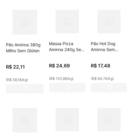
Massa Pizza
Pão Hot Dog
Pão Aminna 380g
Aminna 240g Sem
Aminna Sem
Milho Sem Glúten
Glúten
Glúten 270g
Congelado
R$
24
,
69
R$
17
,
48
R$
22
,
11
(
R$ 102,88
/
kg
)
(
R$ 64,74
/
kg
)
(
R$ 58,18
/
kg
)
vegano