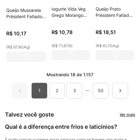
Iogurte Vida Veg
Queijo Prato
Queijo Mussarela
Grego Morango
Président Fatiado
Président Fatiado
150g
300g
150g
R$
10
,
78
R$
18
,
51
R$
10
,
17
(
R$ 71,87
/
lt
)
(
R$ 61,70
/
kg
)
(
R$ 67,80
/
kg
)
Mostrando
18 de 1.157
1
2
3
50
Talvez você goste
Ver mais
Qual é a diferença entre frios e laticínios?
É muito comum ouvirmos essas palavras como se fossem uma dupla e