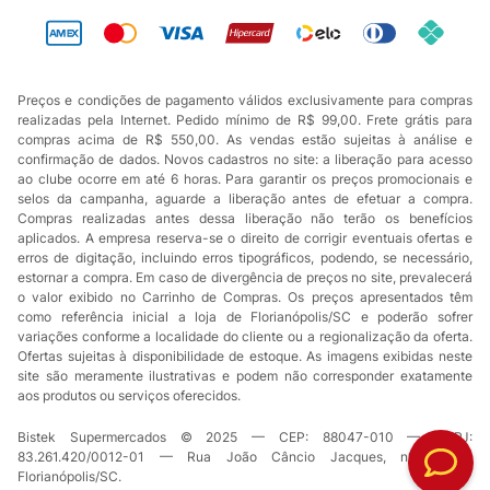
Preços e condições de pagamento válidos exclusivamente para compras
realizadas pela Internet. Pedido mínimo de R$ 99,00. Frete grátis para
compras acima de R$ 550,00. As vendas estão sujeitas à análise e
confirmação de dados. Novos cadastros no site: a liberação para acesso
ao clube ocorre em até 6 horas. Para garantir os preços promocionais e
selos da campanha, aguarde a liberação antes de efetuar a compra.
Compras realizadas antes dessa liberação não terão os benefícios
aplicados. A empresa reserva-se o direito de corrigir eventuais ofertas e
erros de digitação, incluindo erros tipográficos, podendo, se necessário,
estornar a compra. Em caso de divergência de preços no site, prevalecerá
o valor exibido no Carrinho de Compras. Os preços apresentados têm
como referência inicial a loja de Florianópolis/SC e poderão sofrer
variações conforme a localidade do cliente ou a regionalização da oferta.
Ofertas sujeitas à disponibilidade de estoque. As imagens exibidas neste
site são meramente ilustrativas e podem não corresponder exatamente
aos produtos ou serviços oferecidos.
Bistek Supermercados © 2025 — CEP: 88047-010 — CNPJ:
83.261.420/0012-01 — Rua João Câncio Jacques, nº 49 —
Florianópolis/SC.