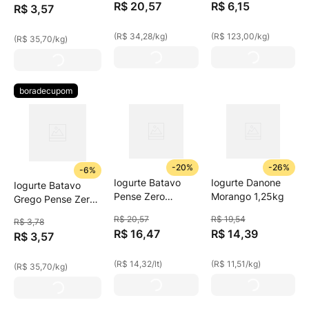
R$
20
,
57
R$
6
,
15
R$
3
,
57
(
R$ 34,28
/
kg
)
(
R$ 123,00
/
kg
)
(
R$ 35,70
/
kg
)
boradecupom
-
20%
-
26%
-
6%
Iogurte Batavo
Iogurte Danone
Iogurte Batavo
Pense Zero
Morango 1,25kg
Grego Pense Zero
Morango Batido
Tradicional 100g
R$
20
,
57
R$
19
,
54
R$
3
,
78
Zero Lactose,
R$
16
,
47
R$
14
,
39
R$
3
,
57
Sem Adição De
Açúcares 1150g
(
R$ 14,32
/
lt
)
(
R$ 11,51
/
kg
)
Embalagem
(
R$ 35,70
/
kg
)
Econômica