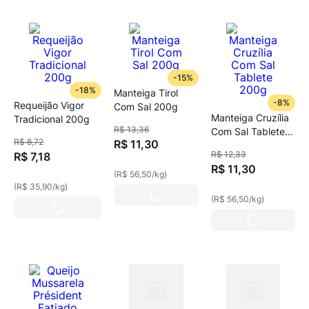
-
15%
-
18%
Manteiga Tirol
-
8%
Requeijão Vigor
Com Sal 200g
Manteiga Cruzília
Tradicional 200g
R$
13
,
36
Com Sal Tablete
R$
8
,
72
R$
11
,
30
200g
R$
12
,
33
R$
7
,
18
R$
11
,
30
(
R$ 56,50
/
kg
)
(
R$ 35,90
/
kg
)
(
R$ 56,50
/
kg
)