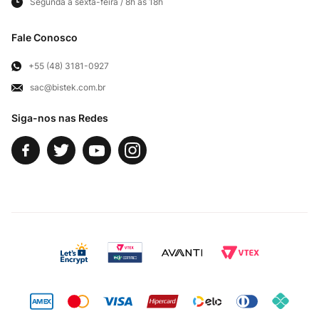
Segunda a sexta-feira / 8h às 18h
Frete e Entregas
Cortes Britânicos
Clube Bistek
Troca e Devoluções
Fale Conosco
Para Empresas
Televendas
Exercício de Direito
+55 (48) 3181-0927
sac@bistek.com.br
Fale Conosco
Siga-nos nas Redes