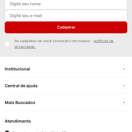
Cadastrar
Ao cadastrar-se você concorda com nossas
políticas de
privacidade.
Institucional
Sobre Nós
Central de ajuda
Nossas Lojas
Minha conta
Mais Buscados
Trabalhe conosco
Meus pedidos
Ofertas Exclusivas do Site
Privacidade e Segurança
Atendimento
Acompanhe seu pedido
Importados
Panfletos lojas físicas