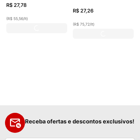
Desconto
R$
27
,
78
Embalagem Econômica
R$
27
,
26
(
R$ 55,56
/
lt
)
(
R$ 75,72
/
lt
)
Receba ofertas e descontos exclusivos!