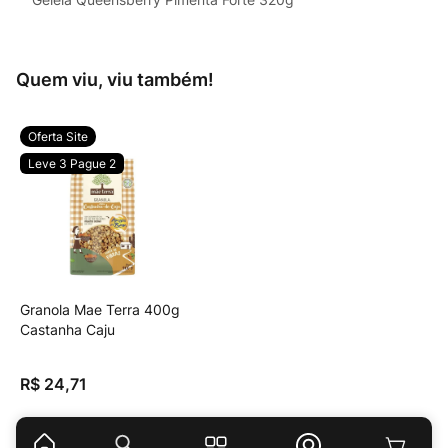
Quem viu, viu também!
Oferta Site
Leve 3 Pague 2
Granola Mae Terra 400g
Castanha Caju
R$
24
,
71
(
R$ 61,78
/
kg
)