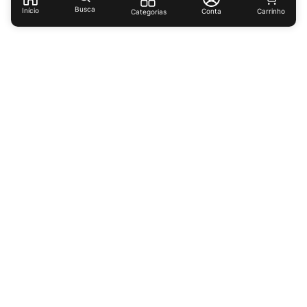
Busca
Início
Conta
Categorias
Receba ofertas e descontos exclusivos!
Cadastrar
Ao cadastrar-se você concorda com nossas
políticas de
privacidade.
Institucional