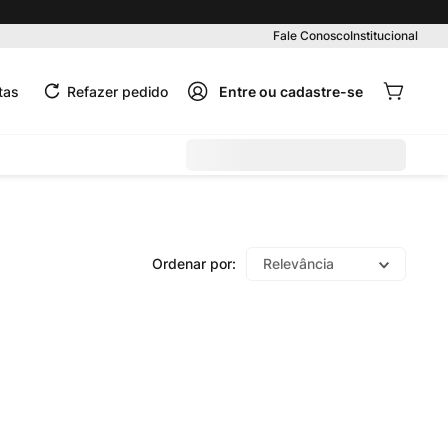
Pedido mínimo R$ 99,00
Fale Conosco
Institucional
tas
Refazer pedido
Relevância
o