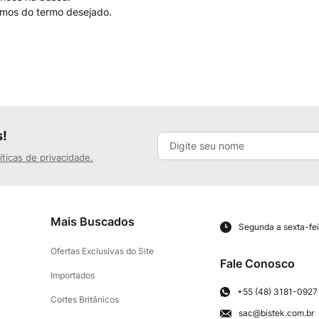
nimos do termo desejado.
s!
íticas de privacidade.
Mais Buscados
Segunda a sexta-fei
Ofertas Exclusivas do Site
Fale Conosco
Importados
+55 (48) 3181-0927
Cortes Britânicos
sac@bistek.com.br