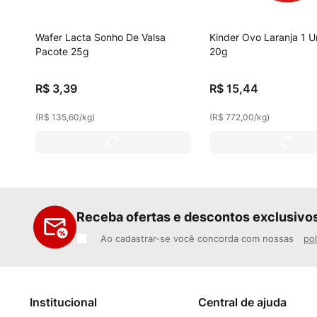
Wafer Lacta Sonho De Valsa
Kinder Ovo Laranja 1 
Pacote 25g
20g
R$
3
,
39
R$
15
,
44
(
R$ 135,60
/
kg
)
(
R$ 772,00
/
kg
)
Receba ofertas e descontos exclusivo
Ao cadastrar-se você concorda com nossas
pol
Institucional
Central de ajuda