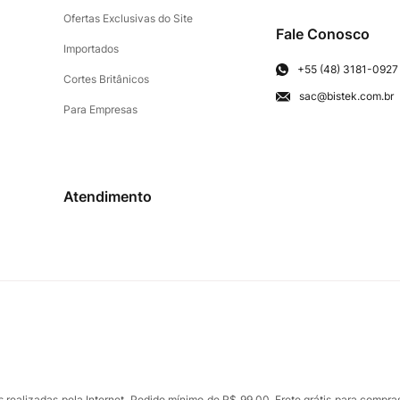
Ofertas Exclusivas do Site
Fale Conosco
Importados
+55 (48) 3181-0927
Cortes Britânicos
sac@bistek.com.br
Para Empresas
Atendimento
ealizadas pela Internet. Pedido mínimo de R$ 99,00. Frete grátis para compra