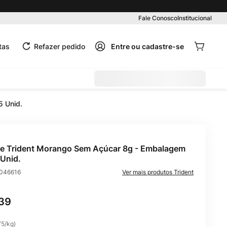
Pedido mínimo R$ 99,00
Fale Conosco
Institucional
tas
Refazer pedido
5 Unid.
te Trident Morango Sem Açúcar 8g - Embalagem
Unid.
046616
Trident
39
75
/
kg
)