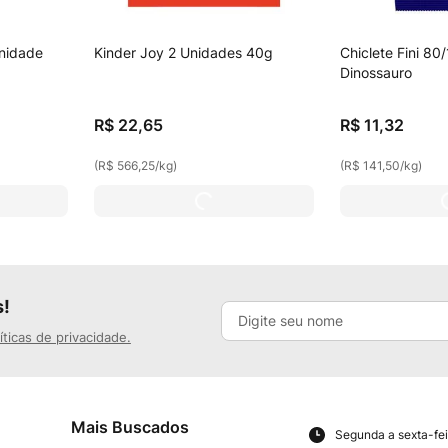
Unidade
Kinder Joy 2 Unidades 40g
Chiclete Fini 8
Dinossauro
R$
22
,
65
R$
11
,
32
(
R$ 566,25
/
kg
)
(
R$ 141,50
/
kg
)
s!
íticas de privacidade.
Mais Buscados
Segunda a sexta-fei