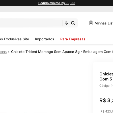
Pedido mínimo R$ 99,00
Minhas Lis
as Exclusivas Site
Importados
Para Empresas
ons
Chiclete Trident Morango Sem Açúcar 8g - Embalagem Com 
Chicle
Com 5 
Código:
1
R$
3
,
(
R$ 423,