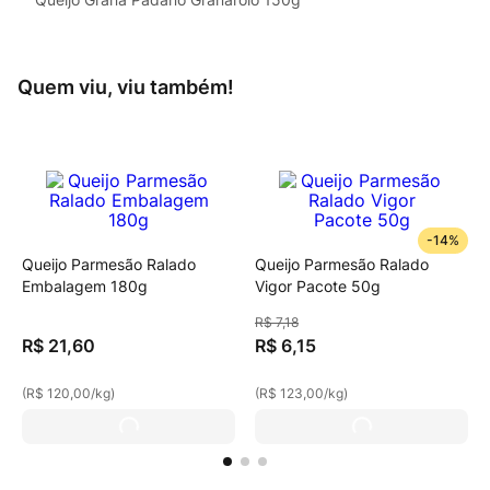
Quem viu, viu também!
-
14%
Queijo Parmesão Ralado
Queijo Parmesão Ralado
Embalagem 180g
Vigor Pacote 50g
R$
7
,
18
R$
21
,
60
R$
6
,
15
(
R$ 120,00
/
kg
)
(
R$ 123,00
/
kg
)