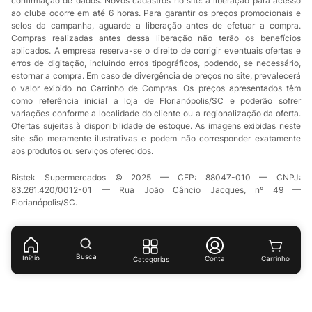
confirmação de dados. Novos cadastros no site: a liberação para acesso
ao clube ocorre em até 6 horas. Para garantir os preços promocionais e
selos da campanha, aguarde a liberação antes de efetuar a compra.
Compras realizadas antes dessa liberação não terão os benefícios
aplicados. A empresa reserva-se o direito de corrigir eventuais ofertas e
erros de digitação, incluindo erros tipográficos, podendo, se necessário,
estornar a compra. Em caso de divergência de preços no site, prevalecerá
o valor exibido no Carrinho de Compras. Os preços apresentados têm
como referência inicial a loja de Florianópolis/SC e poderão sofrer
variações conforme a localidade do cliente ou a regionalização da oferta.
Ofertas sujeitas à disponibilidade de estoque. As imagens exibidas neste
site são meramente ilustrativas e podem não corresponder exatamente
aos produtos ou serviços oferecidos.
Bistek Supermercados © 2025 — CEP: 88047-010 — CNPJ:
83.261.420/0012-01 — Rua João Câncio Jacques, nº 49 —
Florianópolis/SC.
Busca
Início
Conta
Categorias