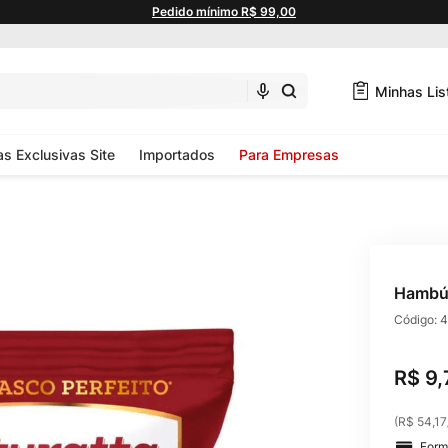
Pedido mínimo R$ 99,00
Minhas Lis
as Exclusivas Site
Importados
Para Empresas
Hambúr
Código:
4
R$
9
,
(
R$ 54,17
Form