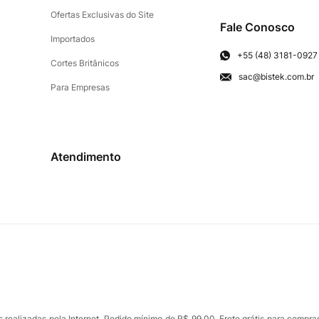
Ofertas Exclusivas do Site
Fale Conosco
Importados
+55 (48) 3181-0927
Cortes Britânicos
sac@bistek.com.br
Para Empresas
Atendimento
ealizadas pela Internet. Pedido mínimo de R$ 99,00. Frete grátis para compra