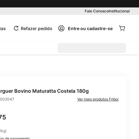
Pedido mínimo R$ 99,00
Fale Conosco
Institucional
tas
Refazer pedido
guer Bovino Maturatta Costela 180g
002047
Friboi
75
/
kg
)
as de pagamento