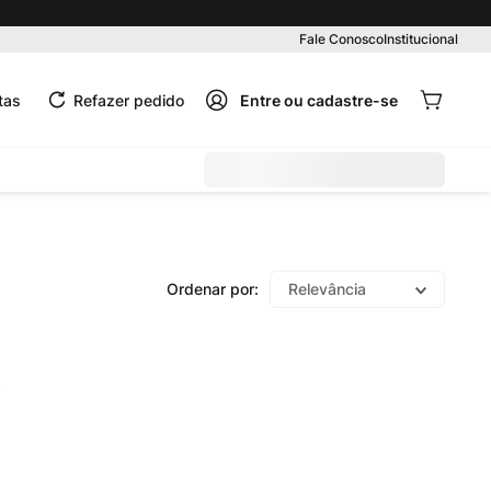
Pedido mínimo R$ 99,00
Fale Conosco
Institucional
tas
Refazer pedido
Relevância
o