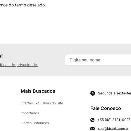
nimos do termo desejado.
s!
íticas de privacidade.
Mais Buscados
Segunda a sexta-fei
Ofertas Exclusivas do Site
Fale Conosco
Importados
+55 (48) 3181-0927
Cortes Britânicos
sac@bistek.com.br