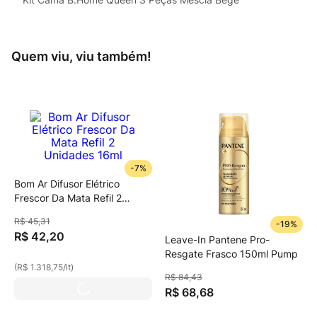
Quem viu, viu também!
-
7%
Bom Ar Difusor Elétrico
Frescor Da Mata Refil 2
Unidades 16ml
R$
45
,
31
-
19%
R$
42
,
20
Leave-In Pantene Pro-
Resgate Frasco 150ml Pump
(
R$ 1.318,75
/
lt
)
R$
84
,
43
R$
68
,
68