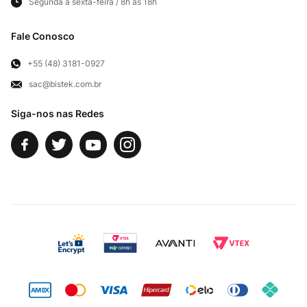
Segunda a sexta-feira / 8h às 18h
Frete e Entregas
Cortes Britânicos
Clube Bistek
Troca e Devoluções
Fale Conosco
Para Empresas
Televendas
Exercício de Direito
+55 (48) 3181-0927
sac@bistek.com.br
Fale Conosco
Siga-nos nas Redes