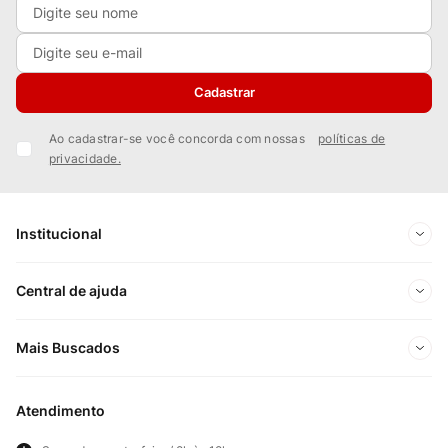
Cadastrar
Ao cadastrar-se você concorda com nossas
políticas de
privacidade.
Institucional
Sobre Nós
Central de ajuda
Nossas Lojas
Minha conta
Mais Buscados
Trabalhe conosco
Meus pedidos
Ofertas Exclusivas do Site
Privacidade e Segurança
Atendimento
Acompanhe seu pedido
Importados
Panfletos lojas físicas