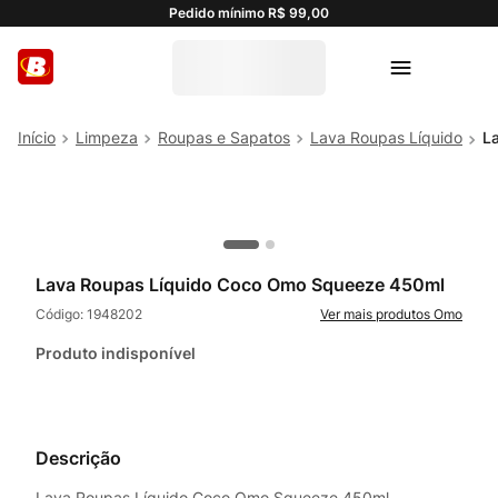
Pedido mínimo R$ 99,00
Limpeza
Roupas e Sapatos
Lava Roupas Líquido
L
Lava Roupas Líquido Coco Omo Squeeze 450ml
Código:
1948202
Omo
Produto indisponível
Descrição
Lava Roupas Líquido Coco Omo Squeeze 450ml