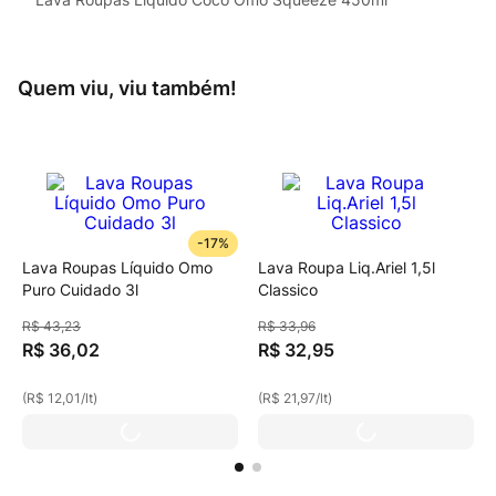
Quem viu, viu também!
-
17%
Lava Roupas Líquido Omo
Lava Roupa Liq.Ariel 1,5l
Puro Cuidado 3l
Classico
R$
43
,
23
R$
33
,
96
R$
36
,
02
R$
32
,
95
(
R$ 12,01
/
lt
)
(
R$ 21,97
/
lt
)