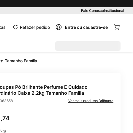
Fale Conosco
Institucional
tas
Refazer pedido
kg Tamanho Família
oupas Pó Brilhante Perfume E Cuidado
rdinário Caixa 2,2kg Tamanho Família
363658
Brilhante
5
,
74
/
kg
)