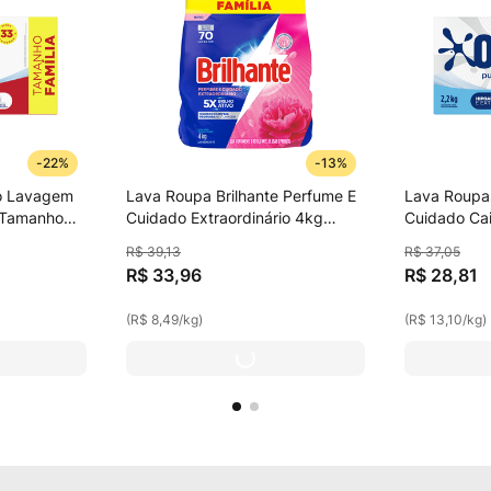
-
22%
-
13%
o Lavagem
Lava Roupa Brilhante Perfume E
Lava Roupa
g Tamanho
Cuidado Extraordinário 4kg
Cuidado Ca
Tamanho Família
Família
R$
39
,
13
R$
37
,
05
R$
33
,
96
R$
28
,
81
(
R$ 8,49
/
kg
)
(
R$ 13,10
/
kg
)