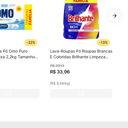
-
22%
-
13%
s Pó Omo Puro
Lava-Roupas Pó Roupas Brancas
ixa 2,2kg Tamanho
E Coloridas Brilhante Limpeza
Total Pacote 4kg Tamanho
R$
39
,
13
Família
R$
33
,
96
(
R$ 8,49
/
kg
)