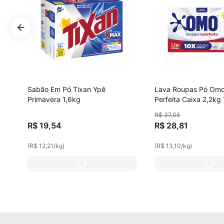
Sabão Em Pó Tixan Ypê
Lava Roupas Pó Om
Primavera 1,6kg
Perfeita Caixa 2,2k
Família
R$
37
,
05
R$
19
,
54
R$
28
,
81
(
R$ 12,21
/
kg
)
(
R$ 13,10
/
kg
)