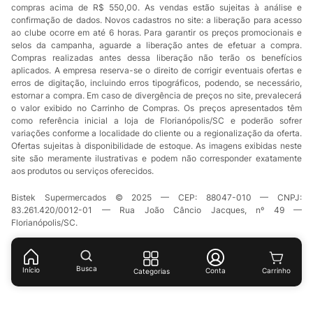
compras acima de R$ 550,00. As vendas estão sujeitas à análise e
confirmação de dados. Novos cadastros no site: a liberação para acesso
ao clube ocorre em até 6 horas. Para garantir os preços promocionais e
selos da campanha, aguarde a liberação antes de efetuar a compra.
Compras realizadas antes dessa liberação não terão os benefícios
aplicados. A empresa reserva-se o direito de corrigir eventuais ofertas e
erros de digitação, incluindo erros tipográficos, podendo, se necessário,
estornar a compra. Em caso de divergência de preços no site, prevalecerá
o valor exibido no Carrinho de Compras. Os preços apresentados têm
como referência inicial a loja de Florianópolis/SC e poderão sofrer
variações conforme a localidade do cliente ou a regionalização da oferta.
Ofertas sujeitas à disponibilidade de estoque. As imagens exibidas neste
site são meramente ilustrativas e podem não corresponder exatamente
aos produtos ou serviços oferecidos.
Bistek Supermercados © 2025 — CEP: 88047-010 — CNPJ:
83.261.420/0012-01 — Rua João Câncio Jacques, nº 49 —
Florianópolis/SC.
Busca
Início
Conta
Categorias