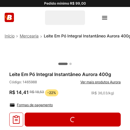
Pedido mínimo R$ 99,00
Mercearia
Leite Em Pó Integral Instantâneo Aurora 400
Leite Em Pó Integral Instantâneo Aurora 400g
Código:
1465988
Aurora
R$
14
,
41
R$
18
,
53
-
22%
(
R$ 36,03
/
kg
)
Formas de pagamento