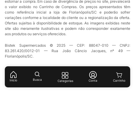
estornar a compra. Em caso de divergência de preços no site, prevalecerá
o valor exibido no Carrinho de Compras. Os preços apresentados têm
como referência inicial a loja de Florianópolis/SC e poderão sofrer
variações conforme a localidade do cliente ou a regionalização da oferta.
Ofertas sujeitas à disponibilidade de estoque. As imagens exibidas neste
site são meramente ilustrativas e podem não corresponder exatamente
aos produtos ou serviços oferecidos.
Bistek Supermercados © 2025 — CEP: 88047-010 — CNPJ:
83.261.420/0012-01 — Rua João Câncio Jacques, nº 49 —
Florianópolis/SC.
Busca
Início
Conta
Categorias