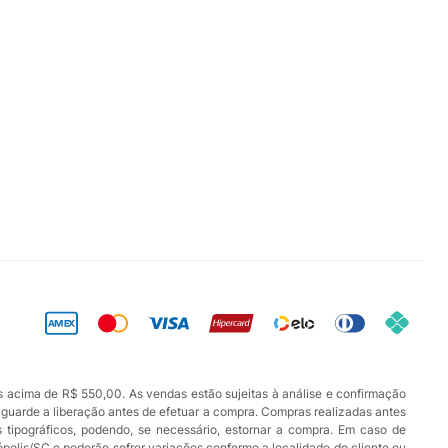
s acima de R$ 550,00. As vendas estão sujeitas à análise e confirmação
aguarde a liberação antes de efetuar a compra. Compras realizadas antes
os tipográficos, podendo, se necessário, estornar a compra. Em caso de
ópolis/SC e poderão sofrer variações conforme a localidade do cliente ou