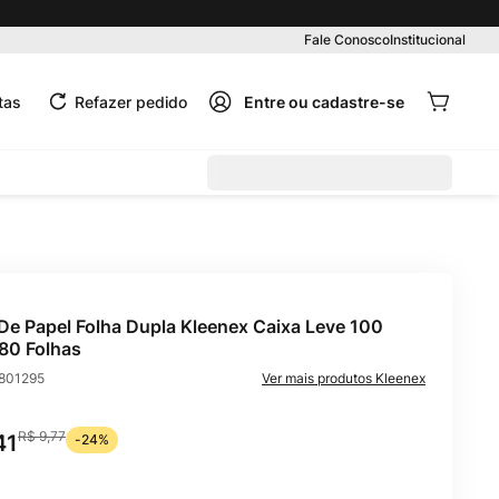
Pedido mínimo R$ 99,00
Fale Conosco
Institucional
tas
Refazer pedido
De Papel Folha Dupla Kleenex Caixa Leve 100
80 Folhas
801295
Kleenex
R$
9
,
77
41
-
24%