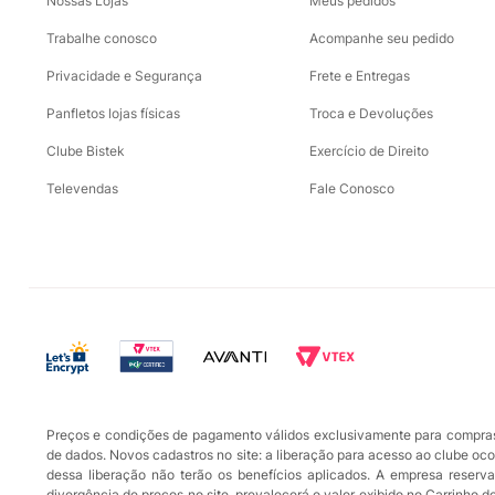
Nossas Lojas
Meus pedidos
Trabalhe conosco
Acompanhe seu pedido
Privacidade e Segurança
Frete e Entregas
Panfletos lojas físicas
Troca e Devoluções
Clube Bistek
Exercício de Direito
Televendas
Fale Conosco
Preços e condições de pagamento válidos exclusivamente para compras r
de dados. Novos cadastros no site: a liberação para acesso ao clube oc
dessa liberação não terão os benefícios aplicados. A empresa reserva-
divergência de preços no site, prevalecerá o valor exibido no Carrinho 