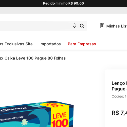
Pedido mínimo R$ 99,00
Minhas Lis
as Exclusivas Site
Importados
Para Empresas
ex Caixa Leve 100 Pague 80 Folhas
Lenço 
Pague 
Código:
1
R$
7
,