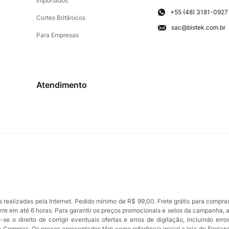
Importados
+55 (48) 3181-0927
Cortes Britânicos
sac@bistek.com.br
Para Empresas
Atendimento
ealizadas pela Internet. Pedido mínimo de R$ 99,00. Frete grátis para compra
orre em até 6 horas. Para garantir os preços promocionais e selos da campanha, 
se o direito de corrigir eventuais ofertas e erros de digitação, incluindo err
de Compras. Os preços apresentados têm como referência inicial a loja de Florian