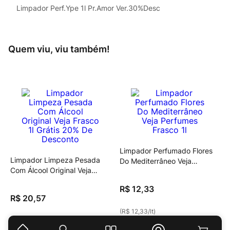
Limpador Perf.Ype 1l Pr.Amor Ver.30%Desc
Quem viu, viu também!
Limpador Perfumado Flores
Limpador Limpeza Pesada
Do Mediterrâneo Veja
Com Álcool Original Veja
Perfumes Frasco 1l
Frasco 1l Grátis 20% De
R$
12
,
33
Desconto
R$
20
,
57
(
R$ 12,33
/
lt
)
(
R$ 20,57
/
lt
)