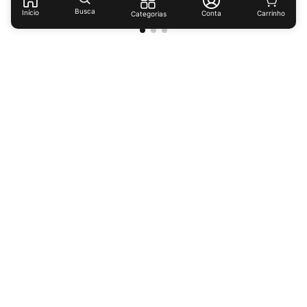
Busca
Início
Conta
Categorias
Receba ofertas e descontos exclusivos!
Cadastrar
Ao cadastrar-se você concorda com nossas
políticas de
privacidade.
Institucional