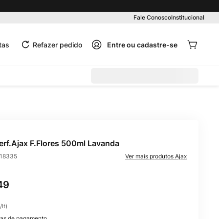
Fale Conosco
Institucional
tas
Refazer pedido
erf.Ajax F.Flores 500ml Lavanda
18335
Ajax
49
/
lt
)
as de pagamento