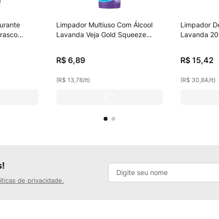
urante
Limpador Multiuso Com Álcool
Limpador D
Frasco
Lavanda Veja Gold Squeeze
Lavanda 2
tis 30% De
500ml Grátis 10% De Desconto
R$
6
,
89
R$
15
,
42
(
R$ 13,78
/
lt
)
(
R$ 30,84
/
lt
)
s!
íticas de privacidade.