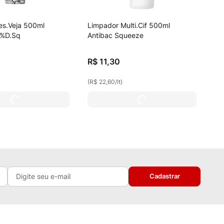
es.Veja 500ml
Limpador Multi.Cif 500ml
0%D.Sq
Antibac Squeeze
R$
11
,
30
(
R$ 22,60
/
lt
)
Cadastrar