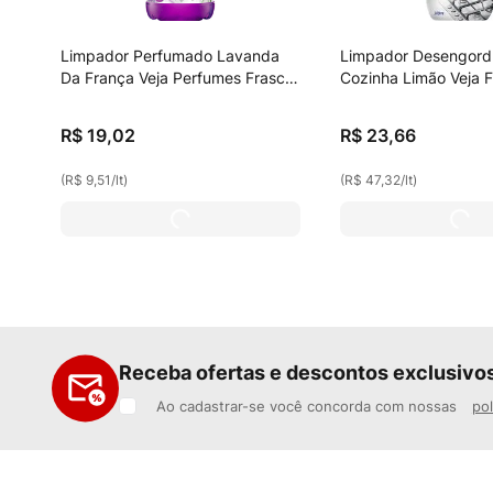
Limpador Perfumado Lavanda
Limpador Desengord
Da França Veja Perfumes Frasco
Cozinha Limão Veja 
2l
500ml Borrifador Grá
Desconto
R$
19
,
02
R$
23
,
66
(
R$ 9,51
/
lt
)
(
R$ 47,32
/
lt
)
Receba ofertas e descontos exclusivo
Ao cadastrar-se você concorda com nossas
pol