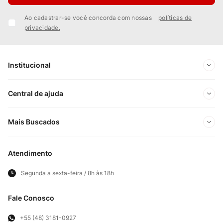
Ao cadastrar-se você concorda com nossas
políticas de
privacidade.
Institucional
Sobre Nós
Central de ajuda
Nossas Lojas
Minha conta
Mais Buscados
Trabalhe conosco
Meus pedidos
Ofertas Exclusivas do Site
Privacidade e Segurança
Atendimento
Acompanhe seu pedido
Importados
Panfletos lojas físicas
Segunda a sexta-feira / 8h às 18h
Frete e Entregas
Cortes Britânicos
Clube Bistek
Troca e Devoluções
Fale Conosco
Para Empresas
Televendas
Exercício de Direito
+55 (48) 3181-0927