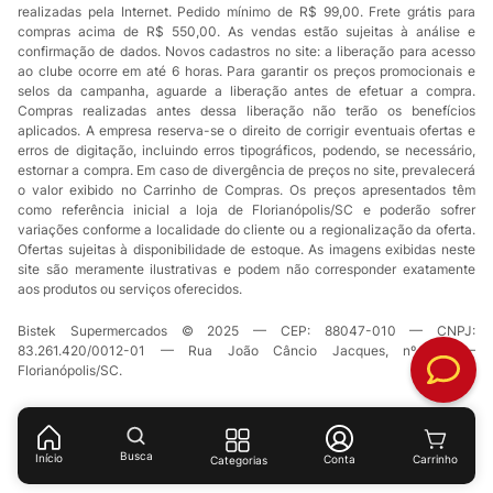
realizadas pela Internet. Pedido mínimo de R$ 99,00. Frete grátis para
compras acima de R$ 550,00. As vendas estão sujeitas à análise e
confirmação de dados. Novos cadastros no site: a liberação para acesso
ao clube ocorre em até 6 horas. Para garantir os preços promocionais e
selos da campanha, aguarde a liberação antes de efetuar a compra.
Compras realizadas antes dessa liberação não terão os benefícios
aplicados. A empresa reserva-se o direito de corrigir eventuais ofertas e
erros de digitação, incluindo erros tipográficos, podendo, se necessário,
estornar a compra. Em caso de divergência de preços no site, prevalecerá
o valor exibido no Carrinho de Compras. Os preços apresentados têm
como referência inicial a loja de Florianópolis/SC e poderão sofrer
variações conforme a localidade do cliente ou a regionalização da oferta.
Ofertas sujeitas à disponibilidade de estoque. As imagens exibidas neste
site são meramente ilustrativas e podem não corresponder exatamente
aos produtos ou serviços oferecidos.
Bistek Supermercados © 2025 — CEP: 88047-010 — CNPJ:
83.261.420/0012-01 — Rua João Câncio Jacques, nº 49 —
Florianópolis/SC.
Busca
Início
Conta
Categorias