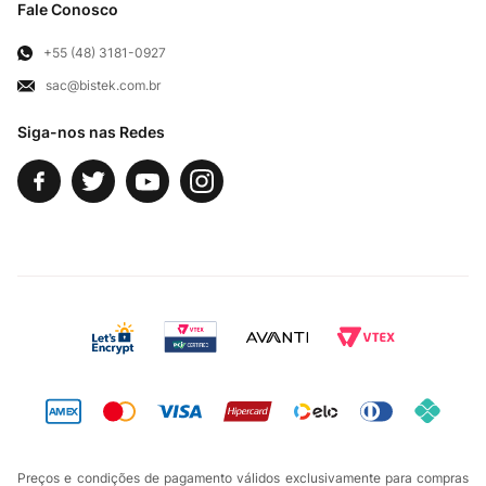
Troca e Devoluções
Fale Conosco
Para Empresas
Televendas
Exercício de Direito
+55 (48) 3181-0927
sac@bistek.com.br
Fale Conosco
Siga-nos nas Redes
Preços e condições de pagamento válidos exclusivamente para compras