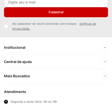
Cadastrar
Ao cadastrar-se você concorda com nossas
políticas de
privacidade.
Institucional
Sobre Nós
Central de ajuda
Nossas Lojas
Minha conta
Mais Buscados
Trabalhe conosco
Meus pedidos
Ofertas Exclusivas do Site
Privacidade e Segurança
Atendimento
Acompanhe seu pedido
Importados
Panfletos lojas físicas
Segunda a sexta-feira / 8h às 18h
Frete e Entregas
Cortes Britânicos
Clube Bistek