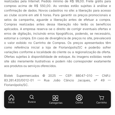
realizadas pela Internet. Pedido mínimo de R$ 99,00. Frete grátis para
compras acima de R$ 550,00. As vendas estão sujeitas à análise e
confirmação de dados. Novos cadastros no site: a liberação para acesso
ao clube ocorre em até 6 horas. Para garantir os preços promocionais e
selos da campanha, aguarde a liberação antes de efetuar a compra.
Compras realizadas antes dessa liberação não terão os benefícios
aplicados. A empresa reserva-se o direito de corrigir eventuais ofertas e
erros de digitação, incluindo erros tipográficos, podendo, se necessário,
estornar a compra. Em caso de divergência de preços no site, prevalecerá
o valor exibido no Carrinho de Compras. Os preços apresentados têm
como referência inicial a loja de Florianópolis/SC e poderão sofrer
variações conforme a localidade do cliente ou a regionalização da oferta.
Ofertas sujeitas à disponibilidade de estoque. As imagens exibidas neste
site são meramente ilustrativas e podem não corresponder exatamente
aos produtos ou serviços oferecidos.
Bistek Supermercados © 2025 — CEP: 88047-010 — CNPJ:
83.261.420/0012-01 — Rua João Câncio Jacques, nº 49 —
Florianópolis/SC.
Busca
Início
Conta
Categorias