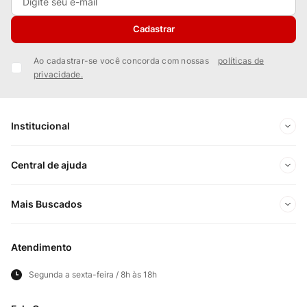
Cadastrar
Ao cadastrar-se você concorda com nossas
políticas de
privacidade.
Institucional
Sobre Nós
Central de ajuda
Nossas Lojas
Minha conta
Mais Buscados
Trabalhe conosco
Meus pedidos
Ofertas Exclusivas do Site
Privacidade e Segurança
Atendimento
Acompanhe seu pedido
Importados
Panfletos lojas físicas
Segunda a sexta-feira / 8h às 18h
Frete e Entregas
Cortes Britânicos
Clube Bistek