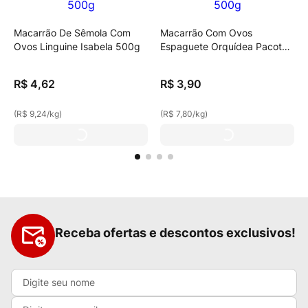
Macarrão De Sêmola Com
Macarrão Com Ovos
Ovos Linguine Isabela 500g
Espaguete Orquídea Pacote
500g
R$
4
,
62
R$
3
,
90
(
R$ 9,24
/
kg
)
(
R$ 7,80
/
kg
)
Receba ofertas e descontos exclusivos!