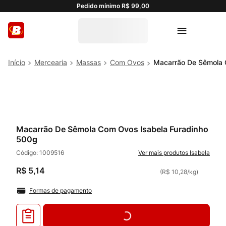
Pedido mínimo R$ 99,00
Mercearia
Massas
Com Ovos
Macarrão De Sêmola 
Macarrão De Sêmola Com Ovos Isabela Furadinho
500g
Código:
1009516
Isabela
R$
5
,
14
(
R$ 10,28
/
kg
)
Formas de pagamento