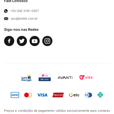
Troca e Devoluções
Fale Conosco
Para Empresas
Televendas
Exercício de Direito
+55 (48) 3181-0927
sac@bistek.com.br
Fale Conosco
Siga-nos nas Redes
Preços e condições de pagamento válidos exclusivamente para compras