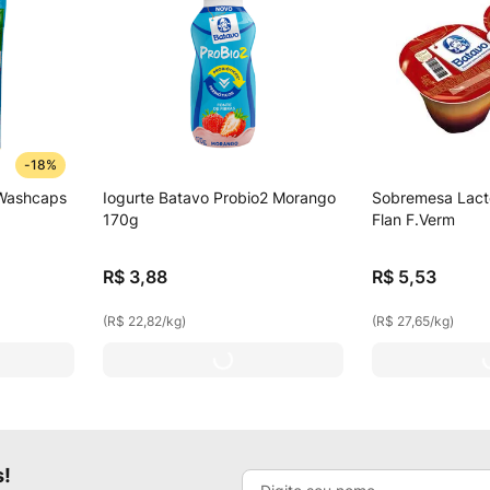
-
18%
 Washcaps
Iogurte Batavo Probio2 Morango
Sobremesa Lact
170g
Flan F.Verm
R$
3
,
88
R$
5
,
53
(
R$ 22,82
/
kg
)
(
R$ 27,65
/
kg
)
s!