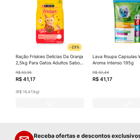
-
23%
Ração Friskies Delícias Da Granja
Lava Roupa Capsulas
2,5kg Para Gatos Adultos Sabor
Aroma Intenso 195g
Frango, Peru E Cenoura
R$
53
,
55
R$
50
,
44
R$
41
,
17
R$
41
,
17
(
R$ 16,47
/
kg
)
Receba ofertas e descontos exclusivo