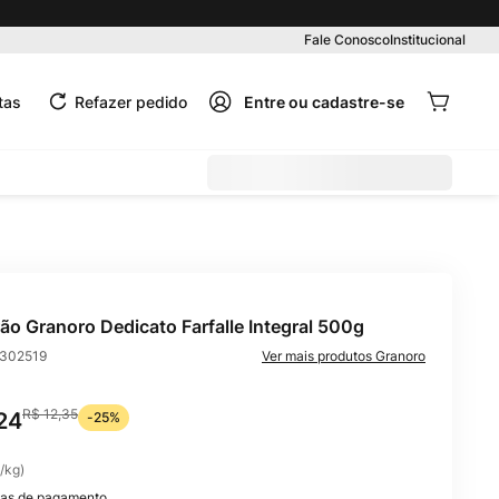
Pedido mínimo R$ 99,00
Fale Conosco
Institucional
tas
Refazer pedido
ão Granoro Dedicato Farfalle Integral 500g
302519
Granoro
R$
12
,
35
24
-
25%
/
kg
)
as de pagamento