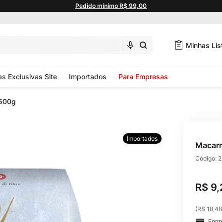
Pedido mínimo R$ 99,00
Minhas Lis
as Exclusivas Site
Importados
Para Empresas
 500g
Importados
Macarr
Código:
2
R$
9
,
(
R$ 18,48
Form