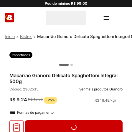
Pedido mínimo R$ 99,00
Bistek
Macarrão Granoro Delicato Spaghettoni Integral
Importados
Macarrão Granoro Delicato Spaghettoni Integral
500g
Código:
2302535
Granoro
R$
9
,
24
R$
12
,
35
-
25%
(
R$ 18,48
/
kg
)
Formas de pagamento