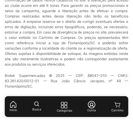
confirmação de dados. Novos cadastros no site: a liberação para acesso
ao clube ocorre em até 6 horas. Para garantir os preços promocionais e
selos da campanha, aguarde a liberação antes de efetuar a compra.
Compras realizadas antes dessa liberação não terão os benefícios
aplicados. A empresa reserva-se o direito de corrigir eventuais ofertas e
erros de digitação, incluindo erros tipográficos, podendo, se necessário,
estornar a compra. Em caso de divergência de preços no site, prevalecerá
o valor exibido no Carrinho de Compras. Os preços apresentados têm
como referência inicial a loja de Florianópolis/SC e poderão sofrer
variações conforme a localidade do cliente ou a regionalização da oferta.
Ofertas sujeitas à disponibilidade de estoque. As imagens exibidas neste
site são meramente ilustrativas e podem não corresponder exatamente
aos produtos ou serviços oferecidos.
Bistek Supermercados © 2025 — CEP: 88047-010 — CNPJ:
83.261.420/0012-01 — Rua João Câncio Jacques, nº 49 —
Florianópolis/SC.
Busca
Início
Conta
Categorias