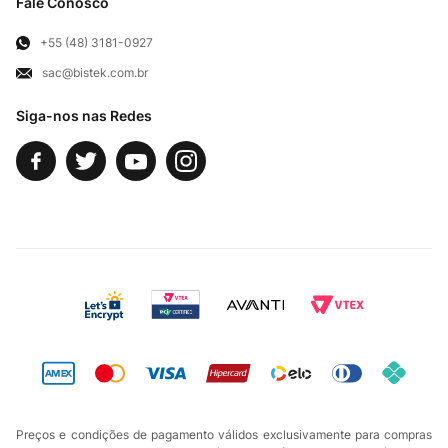
Troca e Devoluções
Fale Conosco
Para Empresas
Televendas
Exercício de Direito
+55 (48) 3181-0927
sac@bistek.com.br
Fale Conosco
Siga-nos nas Redes
Preços e condições de pagamento válidos exclusivamente para compras