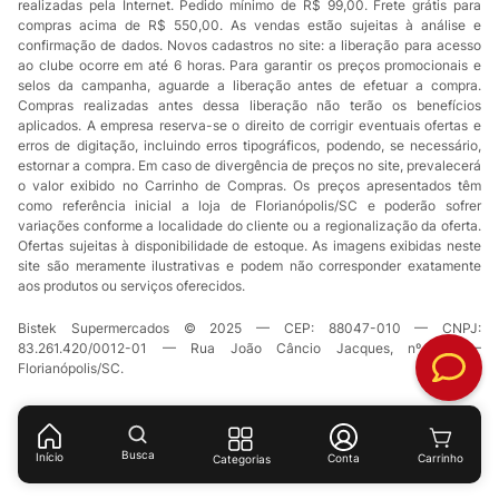
realizadas pela Internet. Pedido mínimo de R$ 99,00. Frete grátis para
compras acima de R$ 550,00. As vendas estão sujeitas à análise e
confirmação de dados. Novos cadastros no site: a liberação para acesso
ao clube ocorre em até 6 horas. Para garantir os preços promocionais e
selos da campanha, aguarde a liberação antes de efetuar a compra.
Compras realizadas antes dessa liberação não terão os benefícios
aplicados. A empresa reserva-se o direito de corrigir eventuais ofertas e
erros de digitação, incluindo erros tipográficos, podendo, se necessário,
estornar a compra. Em caso de divergência de preços no site, prevalecerá
o valor exibido no Carrinho de Compras. Os preços apresentados têm
como referência inicial a loja de Florianópolis/SC e poderão sofrer
variações conforme a localidade do cliente ou a regionalização da oferta.
Ofertas sujeitas à disponibilidade de estoque. As imagens exibidas neste
site são meramente ilustrativas e podem não corresponder exatamente
aos produtos ou serviços oferecidos.
Bistek Supermercados © 2025 — CEP: 88047-010 — CNPJ:
83.261.420/0012-01 — Rua João Câncio Jacques, nº 49 —
Florianópolis/SC.
Busca
Início
Conta
Categorias