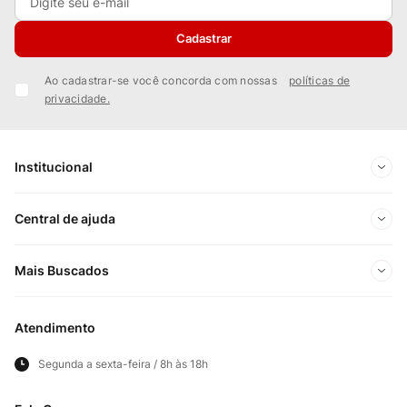
Cadastrar
Ao cadastrar-se você concorda com nossas
políticas de
privacidade.
Institucional
Sobre Nós
Central de ajuda
Nossas Lojas
Minha conta
Mais Buscados
Trabalhe conosco
Meus pedidos
Ofertas Exclusivas do Site
Privacidade e Segurança
Atendimento
Acompanhe seu pedido
Importados
Panfletos lojas físicas
Segunda a sexta-feira / 8h às 18h
Frete e Entregas
Cortes Britânicos
Clube Bistek