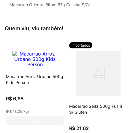
Macarrao Oriental Bifum 67g Galinha S/Gl
Quem viu, viu também!
Importados
Macarrao Arroz Urbano 500g
Kids Person
R$
6
,
68
Macarrão Seitz 500g Fusilli
(
R$ 13,36
/
kg
)
S/ Glúten
R$
21
,
62