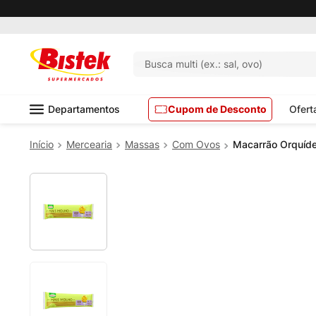
Pedido mínimo R$ 99,00
Busca multi (ex.: sal, ovo)
Departamentos
Cupom de Desconto
Ofert
Mercearia
Massas
Com Ovos
Macarrão Orquíde