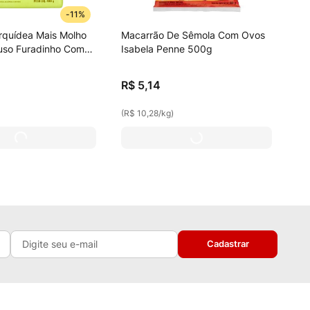
-
11%
rquídea Mais Molho
Macarrão De Sêmola Com Ovos
uso Furadinho Com
Isabela Penne 500g
inha Livres De
R$
5
,
14
(
R$ 10,28
/
kg
)
Cadastrar