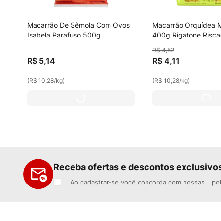
Macarrão De Sêmola Com Ovos
Macarrão Orquídea M
Isabela Parafuso 500g
400g Rigatone Risc
Ovos De Galinhas Liv
R$
4
,
52
Gaiolas
R$
5
,
14
R$
4
,
11
(
R$ 10,28
/
kg
)
(
R$ 10,28
/
kg
)
Receba ofertas e descontos exclusivo
Ao cadastrar-se você concorda com nossas
pol