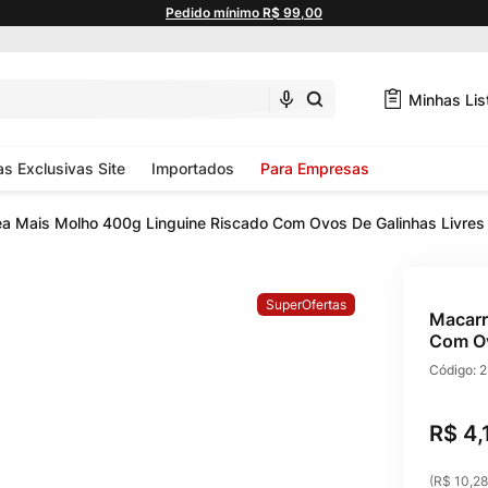
Pedido mínimo R$ 99,00
Minhas Lis
as Exclusivas Site
Importados
Para Empresas
a Mais Molho 400g Linguine Riscado Com Ovos De Galinhas Livres 
SuperOfertas
Macarr
Com Ov
Código:
2
R$
4
,
(
R$ 10,28