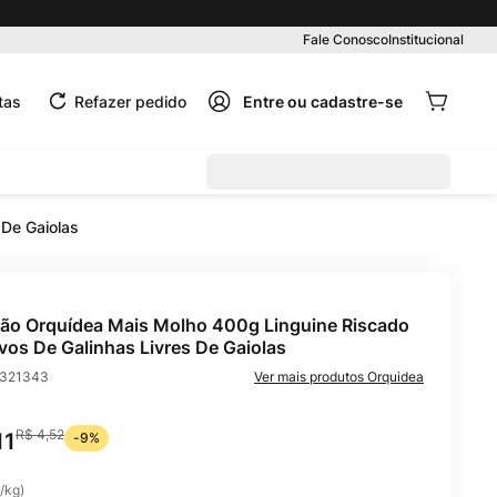
Fale Conosco
Institucional
tas
Refazer pedido
De Gaiolas
ão Orquídea Mais Molho 400g Linguine Riscado
os De Galinhas Livres De Gaiolas
321343
Orquidea
R$
4
,
52
11
-
9%
/
kg
)