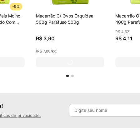
-
9%
ais Molho
Macarrão C/ Ovos Orquídea
Macarrão O
ado Com
500g Parafuso 500g
400g Paraf
res De
Ovos De Gal
R$
4
,
62
Gaiolas
R$
3
,
90
R$
4
,
11
(
R$ 7,80
/
kg
)
s!
íticas de privacidade.