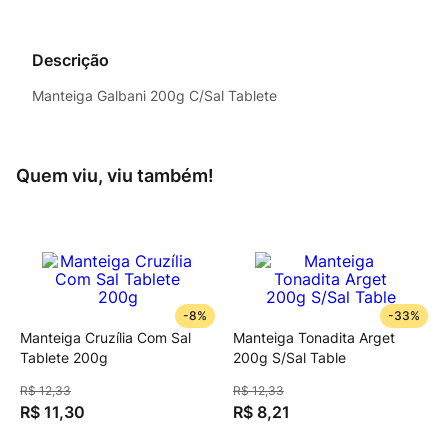
Descrição
Manteiga Galbani 200g C/Sal Tablete
Quem viu, viu também!
-
8%
-
33%
Manteiga Cruzília Com Sal
Manteiga Tonadita Arget
Tablete 200g
200g S/Sal Table
R$
12
,
33
R$
12
,
33
R$
11
,
30
R$
8
,
21