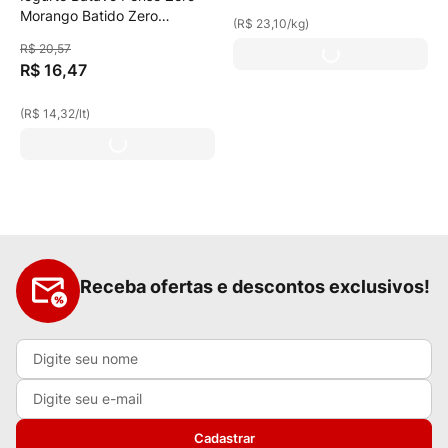
Morango Batido Zero
(
R$ 23,10
/
kg
)
Lactose, Sem Adição De
R$
20
,
57
Açúcares 1150g Embalagem
R$
16
,
47
Econômica
(
R$ 14,32
/
lt
)
Receba ofertas e descontos exclusivos!
Cadastrar