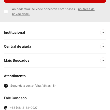
Ao cadastrar-se você concorda com nossas
políticas de
privacidade.
Institucional
Sobre Nós
Central de ajuda
Nossas Lojas
Minha conta
Mais Buscados
Trabalhe conosco
Meus pedidos
Ofertas Exclusivas do Site
Privacidade e Segurança
Atendimento
Acompanhe seu pedido
Importados
Panfletos lojas físicas
Segunda a sexta-feira / 8h às 18h
Frete e Entregas
Cortes Britânicos
Clube Bistek
Troca e Devoluções
Fale Conosco
Para Empresas
Televendas
Exercício de Direito
+55 (48) 3181-0927