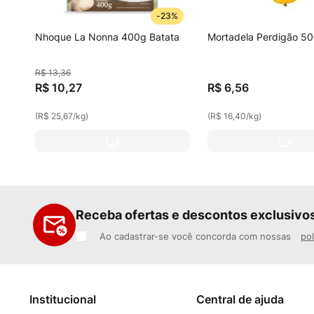
-
23%
Nhoque La Nonna 400g Batata
Mortadela Perdigão 5
R$
13
,
36
R$
10
,
27
R$
6
,
56
(
R$ 25,67
/
kg
)
(
R$ 16,40
/
kg
)
Receba ofertas e descontos exclusivo
Ao cadastrar-se você concorda com nossas
pol
Institucional
Central de ajuda