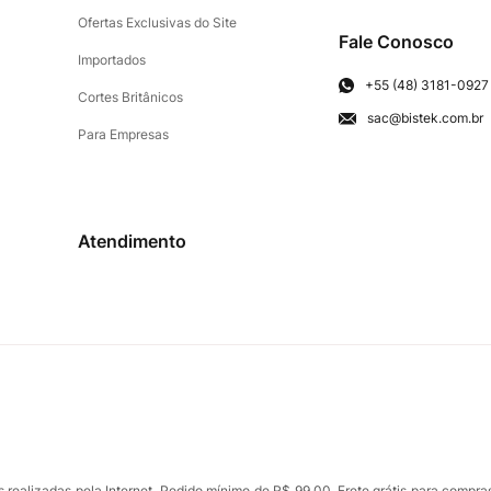
Ofertas Exclusivas do Site
Fale Conosco
Importados
+55 (48) 3181-0927
Cortes Britânicos
sac@bistek.com.br
Para Empresas
Atendimento
ealizadas pela Internet. Pedido mínimo de R$ 99,00. Frete grátis para compra