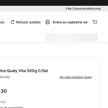
Fale Conosco
Institucional
tas
Refazer pedido
ina Qualy Vita 500g C/Sal
893866
Qualy
,
30
0
/
kg
)
as de pagamento