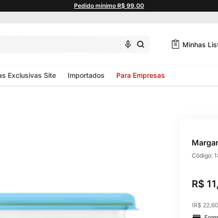
Pedido mínimo R$ 99,00
Minhas Lis
as Exclusivas Site
Importados
Para Empresas
Margar
Código:
1
R$
11
(
R$ 22,6
Form