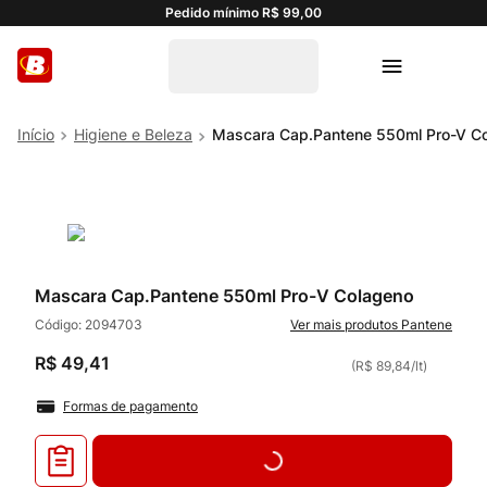
Pedido mínimo R$ 99,00
Higiene e Beleza
Mascara Cap.Pantene 550ml Pro-V C
Mascara Cap.Pantene 550ml Pro-V Colageno
Código:
2094703
Pantene
R$
49
,
41
(
R$ 89,84
/
lt
)
Formas de pagamento