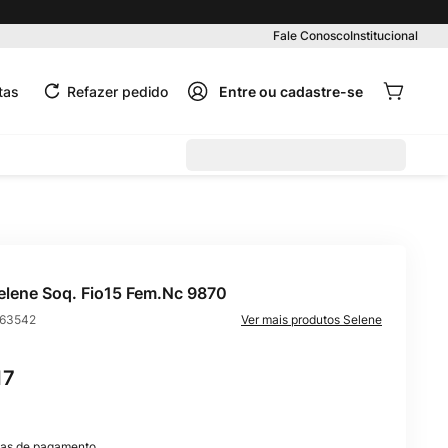
Pedido mínimo R$ 99,00
Fale Conosco
Institucional
tas
Refazer pedido
elene Soq. Fio15 Fem.Nc 9870
63542
Selene
17
as de pagamento