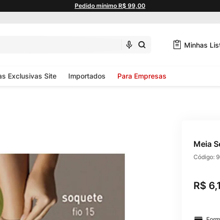
Pedido mínimo R$ 99,00
Minhas Lis
as Exclusivas Site
Importados
Para Empresas
Meia S
Código:
9
R$
6
,
Form