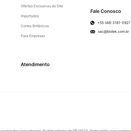
Ofertas Exclusivas do Site
Fale Conosco
Importados
+55 (48) 3181-0927
Cortes Britânicos
sac@bistek.com.br
Para Empresas
Atendimento
ealizadas pela Internet. Pedido mínimo de R$ 99,00. Frete grátis para compra