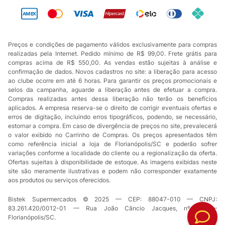
Preços e condições de pagamento válidos exclusivamente para compras
realizadas pela Internet. Pedido mínimo de R$ 99,00. Frete grátis para
compras acima de R$ 550,00. As vendas estão sujeitas à análise e
confirmação de dados. Novos cadastros no site: a liberação para acesso
ao clube ocorre em até 6 horas. Para garantir os preços promocionais e
selos da campanha, aguarde a liberação antes de efetuar a compra.
Compras realizadas antes dessa liberação não terão os benefícios
aplicados. A empresa reserva-se o direito de corrigir eventuais ofertas e
erros de digitação, incluindo erros tipográficos, podendo, se necessário,
estornar a compra. Em caso de divergência de preços no site, prevalecerá
o valor exibido no Carrinho de Compras. Os preços apresentados têm
como referência inicial a loja de Florianópolis/SC e poderão sofrer
variações conforme a localidade do cliente ou a regionalização da oferta.
Ofertas sujeitas à disponibilidade de estoque. As imagens exibidas neste
site são meramente ilustrativas e podem não corresponder exatamente
aos produtos ou serviços oferecidos.
Bistek Supermercados © 2025 — CEP: 88047-010 — CNPJ:
83.261.420/0012-01 — Rua João Câncio Jacques, nº 49 —
Florianópolis/SC.