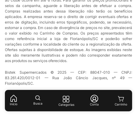
ao clube ocorre em até 6 horas. Para garantir os preços promocionais e
selos da campanha, aguarde a liberação antes de efetuar a compra.
Compras realizadas antes dessa liberação não terão os benefícios
aplicados. A empresa reserva-se o direito de corrigir eventuais ofertas e
erros de digitação, incluindo erros tipográficos, podendo, se necessário,
estornar a compra. Em caso de divergência de preços no site, prevalecerá
o valor exibido no Carrinho de Compras. Os preços apresentados têm
como referência inicial a loja de Florianópolis/SC e poderão sofrer
variações conforme a localidade do cliente ou a regionalização da oferta.
Ofertas sujeitas à disponibilidade de estoque. As imagens exibidas neste
site são meramente ilustrativas e podem não corresponder exatamente
aos produtos ou serviços oferecidos.
Bistek Supermercados © 2025 — CEP: 88047-010 — CNPJ:
83.261.420/0012-01 — Rua João Câncio Jacques, nº 49 —
Florianópolis/SC.
Busca
Início
Conta
Categorias