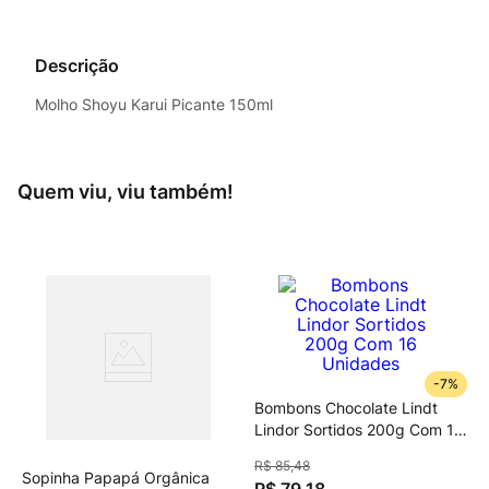
Descrição
Molho Shoyu Karui Picante 150ml
Quem viu, viu também!
orgânico
-
7%
Bombons Chocolate Lindt
Lindor Sortidos 200g Com 16
Unidades
R$
85
,
48
Sopinha Papapá Orgânica