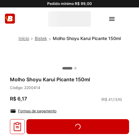
Pedido mínimo R$ 99,00
Bistek
Molho Shoyu Karui Picante 150ml
Molho Shoyu Karui Picante 150ml
Código:
2200414
R$
6
,
17
(
R$ 41,13
/
lt
)
Formas de pagamento