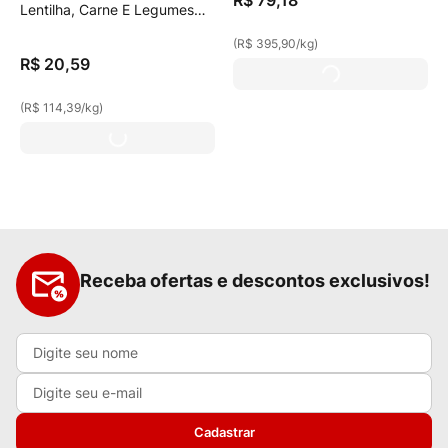
R$
79
,
18
Lentilha, Carne E Legumes
180g
(
R$ 395,90
/
kg
)
R$
20
,
59
(
R$ 114,39
/
kg
)
Receba ofertas e descontos exclusivos!
Cadastrar