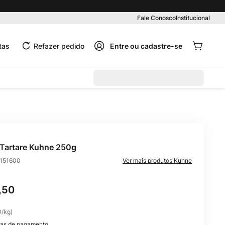
Pedido mínimo R$ 99,00
Fale Conosco
Institucional
tas
Refazer pedido
Tartare Kuhne 250g
151600
Kuhne
,
50
0
/
kg
)
as de pagamento