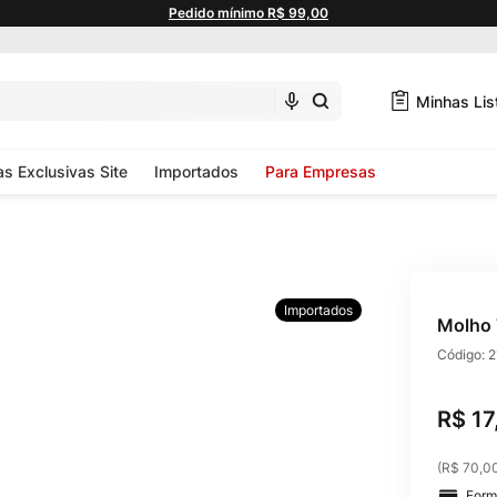
Pedido mínimo R$ 99,00
Minhas Lis
as Exclusivas Site
Importados
Para Empresas
Importados
Molho 
Código:
2
R$
17
(
R$ 70,0
Form