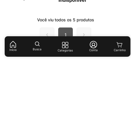
indisponível
Você viu todos os
5
produtos
1
Busca
Início
Conta
Categorias
Receba ofertas e descontos exclusivos!
Cadastrar