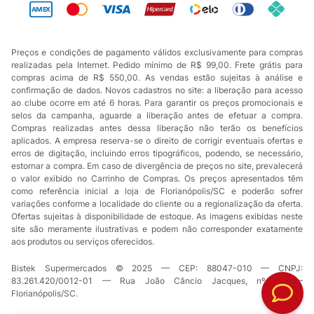
Preços e condições de pagamento válidos exclusivamente para compras
realizadas pela Internet. Pedido mínimo de R$ 99,00. Frete grátis para
compras acima de R$ 550,00. As vendas estão sujeitas à análise e
confirmação de dados. Novos cadastros no site: a liberação para acesso
ao clube ocorre em até 6 horas. Para garantir os preços promocionais e
selos da campanha, aguarde a liberação antes de efetuar a compra.
Compras realizadas antes dessa liberação não terão os benefícios
aplicados. A empresa reserva-se o direito de corrigir eventuais ofertas e
erros de digitação, incluindo erros tipográficos, podendo, se necessário,
estornar a compra. Em caso de divergência de preços no site, prevalecerá
o valor exibido no Carrinho de Compras. Os preços apresentados têm
como referência inicial a loja de Florianópolis/SC e poderão sofrer
variações conforme a localidade do cliente ou a regionalização da oferta.
Ofertas sujeitas à disponibilidade de estoque. As imagens exibidas neste
site são meramente ilustrativas e podem não corresponder exatamente
aos produtos ou serviços oferecidos.
Bistek Supermercados © 2025 — CEP: 88047-010 — CNPJ:
83.261.420/0012-01 — Rua João Câncio Jacques, nº 49 —
Florianópolis/SC.