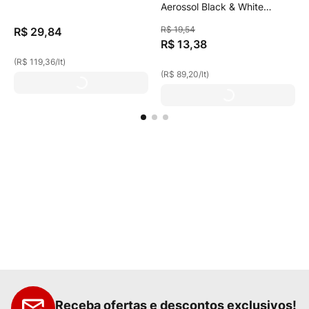
Aerossol Black & White
Menos 250ml
Invisible Fresh 150ml
R$
19
,
54
R$
29
,
84
R$
13
,
38
(
R$ 119,36
/
lt
)
(
R$ 89,20
/
lt
)
Receba ofertas e descontos exclusivos!