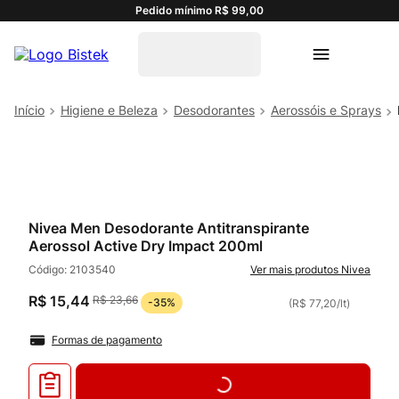
Pedido mínimo R$ 99,00
Higiene e Beleza
Desodorantes
Aerossóis e Sprays
Nivea Men Desodorante Antitranspirante
Aerossol Active Dry Impact 200ml
Código:
2103540
Nivea
R$
15
,
44
R$
23
,
66
-
35%
(
R$ 77,20
/
lt
)
Formas de pagamento