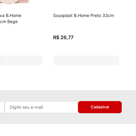
uva B.Home
Sousplast B.Home Preto 33cm
x8cm Bege
R$
26
,
77
Cadastrar