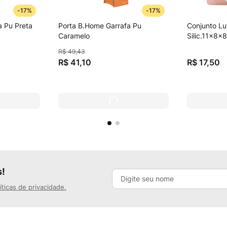
-
17%
-
17%
a Pu Preta
Porta B.Home Garrafa Pu
Conjunto L
Caramelo
Silic.11x8
R$
49
,
43
R$
41
,
10
R$
17
,
50
s!
íticas de privacidade.