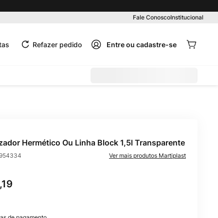
Pedido mínimo R$ 99,00
Fale Conosco
Institucional
tas
Refazer pedido
zador Hermético Ou Linha Block 1,5l Transparente
954334
Martiplast
,
19
as de pagamento