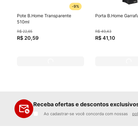
-
9%
Pote B.Home Transparente
Porta B.Home Garraf
510ml
R$
22
,
65
R$
49
,
43
R$
20
,
59
R$
41
,
10
Receba ofertas e descontos exclusivo
Ao cadastrar-se você concorda com nossas
pol