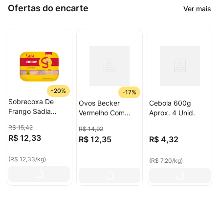
Ofertas do encarte
Ver mais
-
20%
-
17%
Sobrecoxa De
Ovos Becker
Cebola 600g
Frango Sadia
Vermelho Com
Aprox. 4 Unid.
Bandeja 1kg
20unid
R$
15
,
42
R$
14
,
92
R$
12
,
33
R$
12
,
35
R$
4
,
32
(
R$ 12,33
/
kg
)
(
R$ 7,20
/
kg
)