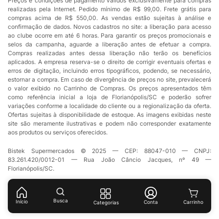
Preços e condições de pagamento válidos exclusivamente para compras
realizadas pela Internet. Pedido mínimo de R$ 99,00. Frete grátis para
compras acima de R$ 550,00. As vendas estão sujeitas à análise e
confirmação de dados. Novos cadastros no site: a liberação para acesso
ao clube ocorre em até 6 horas. Para garantir os preços promocionais e
selos da campanha, aguarde a liberação antes de efetuar a compra.
Compras realizadas antes dessa liberação não terão os benefícios
aplicados. A empresa reserva-se o direito de corrigir eventuais ofertas e
erros de digitação, incluindo erros tipográficos, podendo, se necessário,
estornar a compra. Em caso de divergência de preços no site, prevalecerá
o valor exibido no Carrinho de Compras. Os preços apresentados têm
como referência inicial a loja de Florianópolis/SC e poderão sofrer
variações conforme a localidade do cliente ou a regionalização da oferta.
Ofertas sujeitas à disponibilidade de estoque. As imagens exibidas neste
site são meramente ilustrativas e podem não corresponder exatamente
aos produtos ou serviços oferecidos.
Bistek Supermercados © 2025 — CEP: 88047-010 — CNPJ:
83.261.420/0012-01 — Rua João Câncio Jacques, nº 49 —
Florianópolis/SC.
Busca
Início
Conta
Categorias