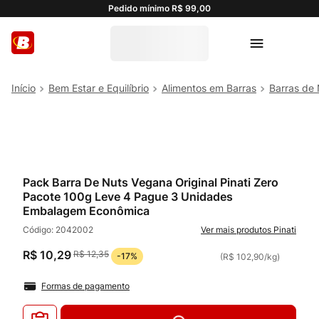
Pedido mínimo R$ 99,00
Bem Estar e Equilíbrio
Alimentos em Barras
Barras de 
Pack Barra De Nuts Vegana Original Pinati Zero
Pacote 100g Leve 4 Pague 3 Unidades
Embalagem Econômica
Código:
2042002
Pinati
R$
10
,
29
R$
12
,
35
-
17%
(
R$ 102,90
/
kg
)
Formas de pagamento