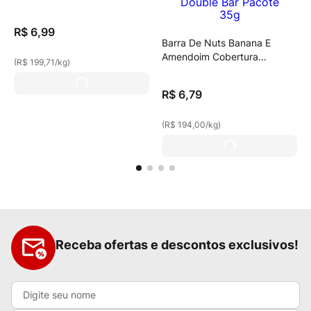
R$
6
,
99
Barra De Nuts Banana E
Amendoim Cobertura
(
R$ 199,71
/
kg
)
Chocolate Meio Amargo Zero
Açúcar Pinati Double Bar
R$
6
,
79
Pacote 35g
(
R$ 194,00
/
kg
)
Receba ofertas e descontos exclusivos!