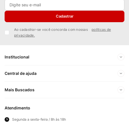
Cadastrar
Ao cadastrar-se você concorda com nossas
políticas de
privacidade.
Institucional
Sobre Nós
Central de ajuda
Nossas Lojas
Minha conta
Mais Buscados
Trabalhe conosco
Meus pedidos
Ofertas Exclusivas do Site
Privacidade e Segurança
Atendimento
Acompanhe seu pedido
Importados
Panfletos lojas físicas
Segunda a sexta-feira / 8h às 18h
Frete e Entregas
Cortes Britânicos
Clube Bistek