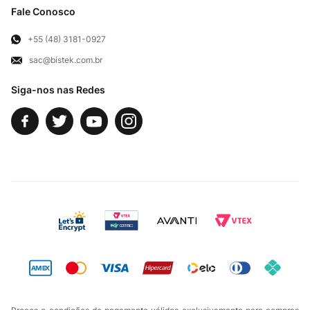
Troca e Devoluções
Fale Conosco
Para Empresas
Televendas
Exercício de Direito
+55 (48) 3181-0927
sac@bistek.com.br
Fale Conosco
Siga-nos nas Redes